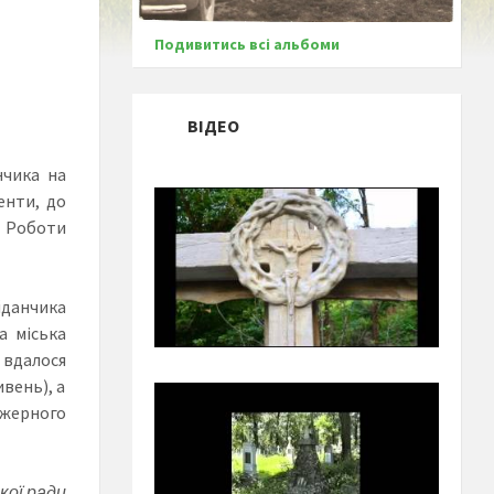
Подивитись всі альбоми
ВІДЕО
нчика на
енти, до
 Роботи
йданчика
а міська
 вдалося
ивень), а
ажерного
кої ради