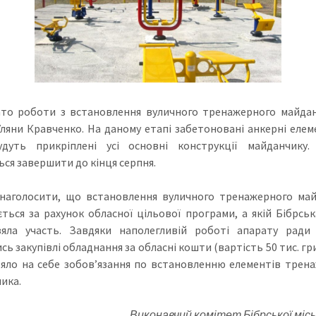
то роботи з встановлення вуличного тренажерного майда
Уляни Кравченко. На даному етапі забетоновані анкерні елем
удуть прикріплені усі основні конструкції майданчику.
ься завершити до кінця серпня.
наголосити, що встановлення вуличного тренажерного ма
ється за рахунок обласної цільової програми, а якій Бібрськ
яла участь. Завдяки наполегливій роботі апарату ради
ь закупівлі обладнання за обласні кошти (вартість 50 тис. гр
зяло на себе зобов’язання по встановленню елементів трен
ика.
Виконавчий комітет Бібрської місь