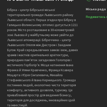
Міська рада
Бібрка – центр Бібрської міської
територіальної громади Львівського району
Подивитись 
Львівської області. Перша згадка про Бібрку в
Галицько-Волинському літописі датується 1211
роком. Місто розташоване в 30-кілометровій
зоні Львова й у майбутньому може увійти до
Львівської агломерації. Бібреччина – центр
Львівського Опілля між Дністром і Західним
Бугом. Край середньовічних замків і веж, давніх
храмів і маєтків оригінальної архітектури,
природних пам’яток загадкових Гологорів і
містичного Горбогір’я. Місце натхнення Івана
Франка й Уляни Кравченко, Франца Ксавера
Моцарта і Юрія Сінгалевича, Михайла
Стефанівського й Івана Керницького. Громада
гостинних людей, екологічно чиста територія
комфорту, активного дозвілля, туризму. Це
привабливий простір для ведення бізнесу,
територія для досліджень, інноваційних ідей
та інвестицій.