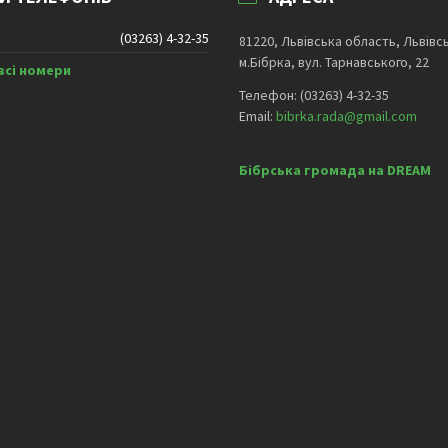
(03263) 4-32-35
81220, Львівська область, Львівс
м.Бібрка, вул. Тарнавського, 22
всі номери
Телефон: (03263) 4-32-35
Email:
bibrka.rada@gmail.com
Бібрська громада на DREAM