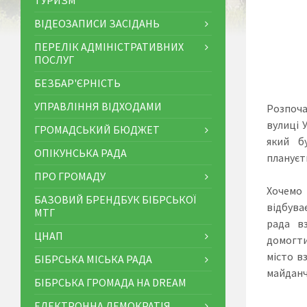
ТУРИЗМ
ВІДЕОЗАПИСИ ЗАСІДАНЬ
ПЕРЕЛІК АДМІНІСТРАТИВНИХ
ПОСЛУГ
БЕЗБАР'ЄРНІСТЬ
УПРАВЛІННЯ ВІДХОДАМИ
Розпоча
вулиці 
ГРОМАДСЬКИЙ БЮДЖЕТ
який б
ОПІКУНСЬКА РАДА
плануєт
ПРО ГРОМАДУ
Хочемо 
БАЗОВИЙ БРЕНДБУК БІБРСЬКОЇ
відбува
МТГ
рада вз
ЦНАП
домогтис
місто в
БІБРСЬКА МІСЬКА РАДА
майданч
БІБРСЬКА ГРОМАДА НА DREAM
ЕЛЕКТРОННА ДЕМОКРАТІЯ