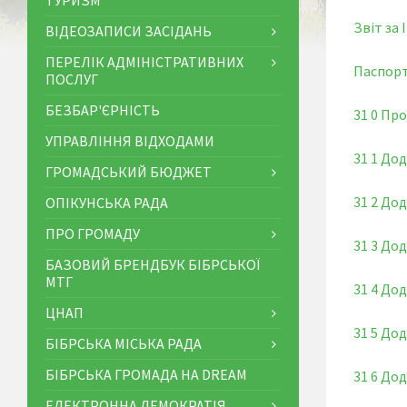
ТУРИЗМ
Звіт за 
ВІДЕОЗАПИСИ ЗАСІДАНЬ
ПЕРЕЛІК АДМІНІСТРАТИВНИХ
Паспорт
ПОСЛУГ
БЕЗБАР'ЄРНІСТЬ
31 0 Про
УПРАВЛІННЯ ВІДХОДАМИ
31 1 Дод
ГРОМАДСЬКИЙ БЮДЖЕТ
31 2 Дод
ОПІКУНСЬКА РАДА
ПРО ГРОМАДУ
31 3 Дод
БАЗОВИЙ БРЕНДБУК БІБРСЬКОЇ
МТГ
31 4 Дод
ЦНАП
31 5 Дод
БІБРСЬКА МІСЬКА РАДА
БІБРСЬКА ГРОМАДА НА DREAM
31 6 Дод
ЕЛЕКТРОННА ДЕМОКРАТІЯ