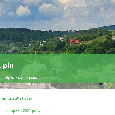
 рік
Бібрська міська рада
2021 рік
9 місяців 2021 року
І-ше півріччя 2021 року