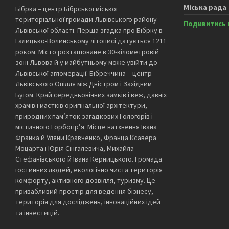
Міська рада
Бібрка – центр Бібрської міської
територіальної громади Львівського району
Подивитись 
Львівської області. Перша згадка про Бібрку в
Галицько-Волинському літописі датується 1211
роком. Місто розташоване в 30-кілометровій
зоні Львова й у майбутньому може увійти до
Львівської агломерації. Бібреччина – центр
Львівського Опілля між Дністром і Західним
Бугом. Край середньовічних замків і веж, давніх
храмів і маєтків оригінальної архітектури,
природних пам’яток загадкових Гологорів і
містичного Горбогір’я. Місце натхнення Івана
Франка й Уляни Кравченко, Франца Ксавера
Моцарта і Юрія Сінгалевича, Михайла
Стефанівського й Івана Керницького. Громада
гостинних людей, екологічно чиста територія
комфорту, активного дозвілля, туризму. Це
привабливий простір для ведення бізнесу,
територія для досліджень, інноваційних ідей
та інвестицій.