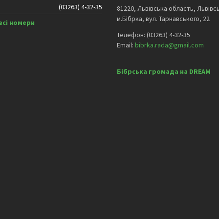
(03263) 4-32-35
81220, Львівська область, Львівс
м.Бібрка, вул. Тарнавського, 22
всі номери
Телефон: (03263) 4-32-35
Email:
bibrka.rada@gmail.com
Бібрська громада на DREAM