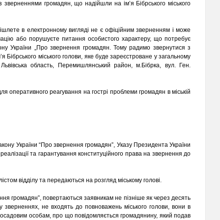
 зверненнями громадян, що надійшли на ім’я Бібрського міського
дішлете в електронному вигляді не є офіційним зверненням і може
мацію або порушуєте питання особистого характеру, що потребує
ону України „Про звернення громадян. Тому радимо звернутися з
 Бібрського міського голови, яке буде зареєстроване у загальному
Львівська область, Перемишлянський район, м.Бібрка, вул. Ген.
для оперативного реагування на гострі проблеми громадян в міській
Закону України “Про звернення громадян”, Указу Президента України
реалізації та гарантування конституційного права на звернення до
істом відділу та передаються на розгляд міському голові.
ння громадян”, повертаються заявникам не пізніше як через десять
у зверненнях, не входять до повноважень міського голови, вони в
 посадовим особам, про що повідомляється громадянину, який подав