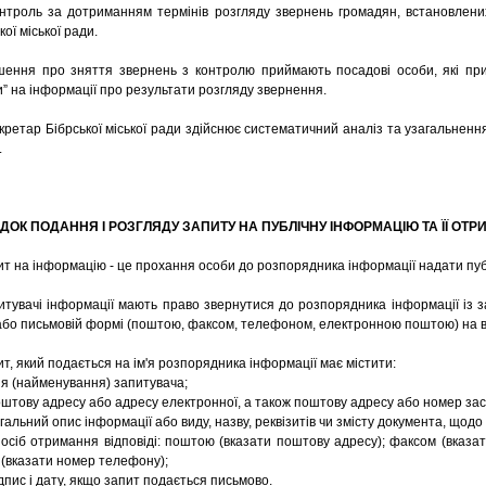
онтроль за дотриманням термінів розгляду звернень громадян, встановлени
кої міської ради.
ішення про зняття звернень з контролю приймають посадові особи, які пр
” на інформації про результати розгляду звернення.
кретар Бібрської міської ради здійснює систематичний аналіз та узагальненн
.
ДОК ПОДАННЯ І РОЗГЛЯДУ ЗАПИТУ НА ПУБЛІЧНУ ІНФОРМАЦІЮ ТА ЇЇ ОТРИ
ит на інформацію - це прохання особи до розпорядника інформації надати пуб
итувачі інформації мають право звернутися до розпорядника інформації із
або письмовій формі (поштою, факсом, телефоном, електронною поштою) на в
ит, який подається на ім'я розпорядника інформації має містити:
м’я (найменування) запитувача;
оштову адресу або адресу електронної, а також поштову адресу або номер засо
агальний опис інформації або виду, назву, реквізитів чи змісту документа, щод
посіб отримання відповіді: поштою (вказати поштову адресу); факсом (вказа
(вказати номер телефону);
ідпис і дату, якщо запит подається письмово.