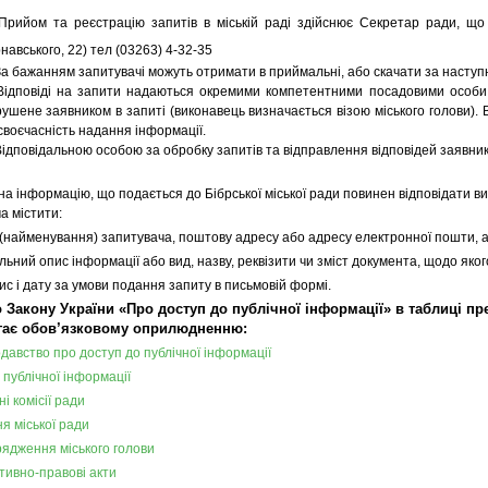
Прийом та реєстрацію запитів в міській раді здійснює Секретар ради, що 
навського, 22) тел (03263) 4-32-35
а бажанням запитувачі можуть отримати в приймальні, або скачати за наст
Відповіді на запити надаються окремими компетентними посадовими особи Бі
ушене заявником в запиті (виконавець визначається візою міського голови). 
своєчасність надання інформації.
ідповідальною особою за обробку запитів та відправлення відповідей заявни
на інформацію, що подається до Бібрської міської ради повинен відповідати вим
а містити:
я (найменування) запитувача, поштову адресу або адресу електронної пошти, а
альний опис інформації або вид, назву, реквізити чи зміст документа, щодо яко
пис і дату за умови подання запиту в письмовій формі.
о Закону України «Про доступ до публічної інформації» в таблиці пр
гає обов’язковому оприлюдненню:
давство про доступ до публічної інформації
 публічної інформації
і комісії ради
я міської ради
ядження міського голови
ивно-правові акти