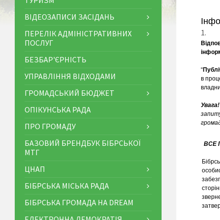
ТУРИЗМ
ВІДЕОЗАПИСИ ЗАСІДАНЬ
Інфо
ПЕРЕЛІК АДМІНІСТРАТИВНИХ
ПОСЛУГ
Відпов
інформ
БЕЗБАР'ЄРНІСТЬ
.
“
Публі
УПРАВЛІННЯ ВІДХОДАМИ
в проц
владни
ГРОМАДСЬКИЙ БЮДЖЕТ
.
Увага!
ОПІКУНСЬКА РАДА
запиту
громад
ПРО ГРОМАДУ
БАЗОВИЙ БРЕНДБУК БІБРСЬКОЇ
ВСЕ 
МТГ
Бібрсь
ЦНАП
особис
забезп
БІБРСЬКА МІСЬКА РАДА
сторі
зверн
БІБРСЬКА ГРОМАДА НА DREAM
затвер
ЕЛЕКТРОННА ДЕМОКРАТІЯ