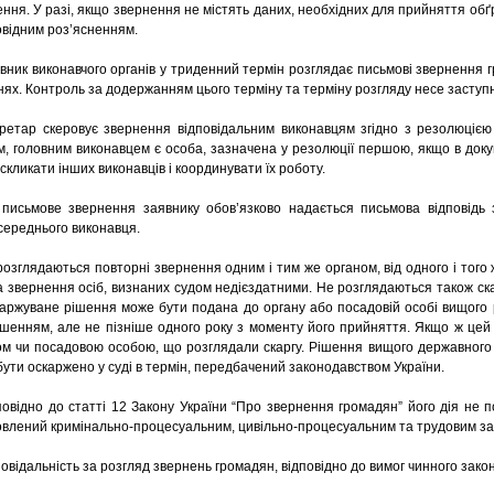
ння. У разі, якщо звернення не містять даних, необхідних для прийняття об
овідним роз’ясненням.
івник виконавчого органів у триденний термін розглядає письмові звернення 
ях. Контроль за додержанням цього терміну та терміну розгляду несе заступн
кретар скеровує звернення відповідальним виконавцям згідно з резолюцією 
, головним виконавцем є особа, зазначена у резолюції першою, якщо в док
скликати інших виконавців і координувати їх роботу.
 письмове звернення заявнику обов’язково надається письмова відповідь з
середнього виконавця.
розглядаються повторні звернення одним і тим же органом, від одного і того
та звернення осіб, визнаних судом недієздатними. Не розглядаються також ск
каржуване рішення може бути подана до органу або посадовій особі вищого 
ішенням, але не пізніше одного року з моменту його прийняття. Якщо ж цей
м чи посадовою особою, що розглядали скаргу. Рішення вищого державного о
ути оскаржено у суді в термін, передбачений законодавством України.
повідно до статті 12 Закону України “Про звернення громадян” його дія не 
овлений кримінально-процесуальним, цивільно-процесуальним та трудовим з
повідальність за розгляд звернень громадян, відповідно до вимог чинного зако