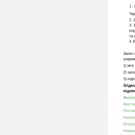
Тар
З
пор
та 
В
.
Запит 
зокрем
1) ім’
2) заг
3) під
Згідн
підля
З
аконо
Реєстр
Постійн
Рішенн
Розпор
Нормат