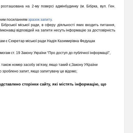
розташована на 2-му поверсі адмінбудинку (м. Бібрка, вул. Ген.
упним посиланням
зразок запиту
.
брської міської ради, в сферу діяльності яких входить питання,
Виконавці відповідей на запити несуть інформацію за достовірність
кам є Секретар міської ради Надія Казимирівна Федущак
огам ст. 19 Закону України “Про доступ до публічної інформації”,
 також номер засобу зв’язку, якщо такий є;Закону УКраїни
го зроблено запит, якщо запитувачу це відомо;
едставлено сторінки сайту, які містять інформацію, що