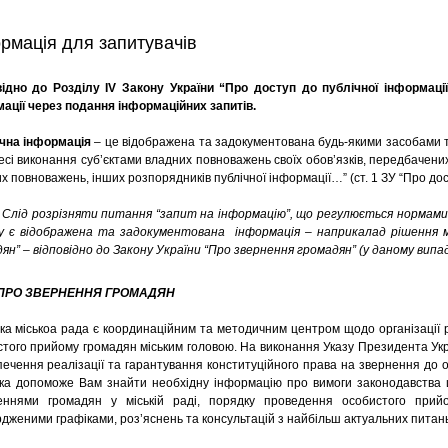
рмація для запитувачів
ідно до Розділу IV Закону України “Про доступ до публічної інформації
ації через подання інформаційних запитів.
чна інформація
– це відображена та задокументована будь-якими засобами т
есі виконання суб’єктами владних повноважень своїх обов’язків, передбачених
х повноважень, інших розпорядників публічної інформації…” (ст. 1 ЗУ “Про дост
Слід розрізняти питання “запит на інформацію”, що регулюється нормами 
 є відображена та задокументована інформація – наприкалад рішення мі
ян” – відповідно до Закону України “Про звернення громадян” (у даному випад
ПРО ЗВЕРНЕННЯ ГРОМАДЯН
ка міськоа рада є координаційним та методичним центром щодо організації 
того прийому громадян міським головою. На виконання Указу Президента Ук
ечення реалізації та гарантування конституційного права на звернення до о
нка допоможе Вам знайти необхідну інформацію про вимоги законодавства 
еннями громадян у міській раді, порядку проведення особистого прий
дженими графіками, роз’яснень та консультацій з найбільш актуальних питан