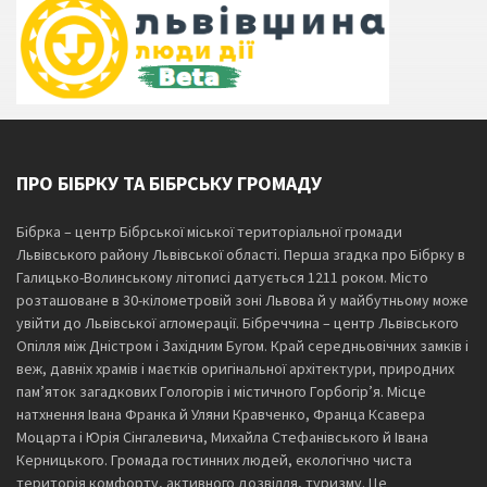
ПРО БІБРКУ ТА БІБРСЬКУ ГРОМАДУ
Бібрка – центр Бібрської міської територіальної громади
Львівського району Львівської області. Перша згадка про Бібрку в
Галицько-Волинському літописі датується 1211 роком. Місто
розташоване в 30-кілометровій зоні Львова й у майбутньому може
увійти до Львівської агломерації. Бібреччина – центр Львівського
Опілля між Дністром і Західним Бугом. Край середньовічних замків і
веж, давніх храмів і маєтків оригінальної архітектури, природних
пам’яток загадкових Гологорів і містичного Горбогір’я. Місце
натхнення Івана Франка й Уляни Кравченко, Франца Ксавера
Моцарта і Юрія Сінгалевича, Михайла Стефанівського й Івана
Керницького. Громада гостинних людей, екологічно чиста
територія комфорту, активного дозвілля, туризму. Це