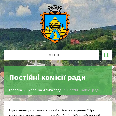
МЕНЮ
Постійні комісії ради
Головна
Бібрська міська рада
Постійні комісії ради
Відповідно до статей 26 та 47 Закону України “Про
місцеве самоврядування в Україні” в Бібрській міській