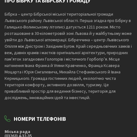
ПРО БІБРКУ ТА БІБРСЬКУ ГРОМАДУ
Бібрка – центр Бібрської міської територіальної громади
Львівського району Львівської області. Перша згадка про Бібрку в
Галицько-Волинському літописі датується 1211 роком. Місто
розташоване в 30-кілометровій зоні Львова й у майбутньому може
увійти до Львівської агломерації. Бібреччина – центр Львівського
Опілля між Дністром і Західним Бугом. Край середньовічних замків і
веж, давніх храмів і маєтків оригінальної архітектури, природних
пам’яток загадкових Гологорів і містичного Горбогір’я. Місце
натхнення Івана Франка й Уляни Кравченко, Франца Ксавера
Моцарта і Юрія Сінгалевича, Михайла Стефанівського й Івана
Керницького. Громада гостинних людей, екологічно чиста
територія комфорту, активного дозвілля, туризму. Це
привабливий простір для ведення бізнесу, територія для
досліджень, інноваційних ідей та інвестицій.
НОМЕРИ ТЕЛЕФОНІВ
Міська рада
(03263) 4-32-35