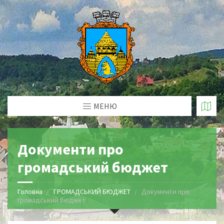
МЕНЮ
Документи про
громадський бюджет
Головна
ГРОМАДСЬКИЙ БЮДЖЕТ
Документи про
громадський бюджет