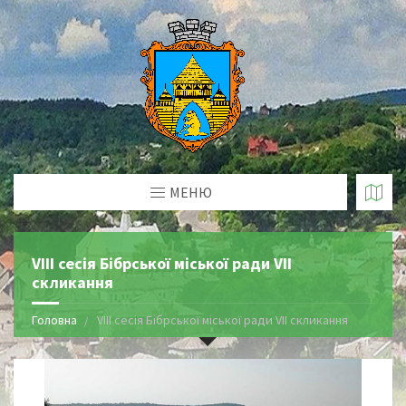
МЕНЮ
VIII сесія Бібрської міської ради VІІ
скликання
Головна
VIII сесія Бібрської міської ради VІІ скликання