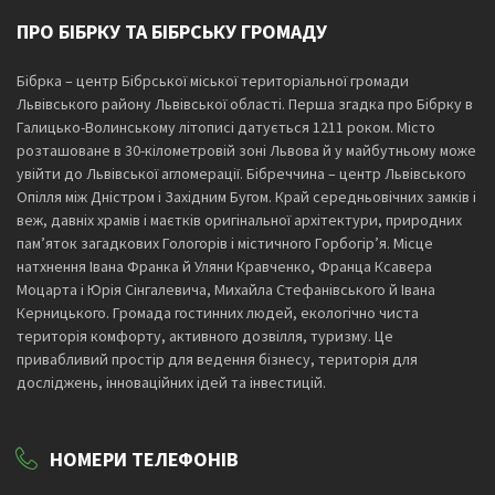
ПРО БІБРКУ ТА БІБРСЬКУ ГРОМАДУ
Бібрка – центр Бібрської міської територіальної громади
Львівського району Львівської області. Перша згадка про Бібрку в
Галицько-Волинському літописі датується 1211 роком. Місто
розташоване в 30-кілометровій зоні Львова й у майбутньому може
увійти до Львівської агломерації. Бібреччина – центр Львівського
Опілля між Дністром і Західним Бугом. Край середньовічних замків і
веж, давніх храмів і маєтків оригінальної архітектури, природних
пам’яток загадкових Гологорів і містичного Горбогір’я. Місце
натхнення Івана Франка й Уляни Кравченко, Франца Ксавера
Моцарта і Юрія Сінгалевича, Михайла Стефанівського й Івана
Керницького. Громада гостинних людей, екологічно чиста
територія комфорту, активного дозвілля, туризму. Це
привабливий простір для ведення бізнесу, територія для
досліджень, інноваційних ідей та інвестицій.
НОМЕРИ ТЕЛЕФОНІВ