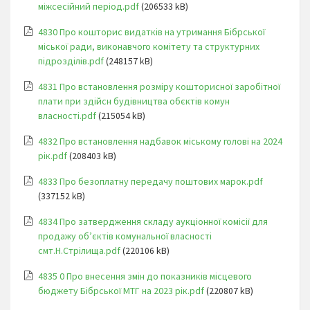
міжсесійний період.pdf
(206533 kB)
4830 Про кошторис видатків на утримання Бібрської
міської ради, виконавчого комітету та структурних
підрозділів.pdf
(248157 kB)
4831 Про встановлення розміру кошторисної заробітної
плати при здійсн будівництва обєктів комун
власності.pdf
(215054 kB)
4832 Про встановлення надбавок міському голові на 2024
рік.pdf
(208403 kB)
4833 Про безоплатну передачу поштових марок.pdf
(337152 kB)
4834 Про затвердження складу аукціонної комісії для
продажу об’єктів комунальної власності
смт.Н.Стрілища.pdf
(220106 kB)
4835 0 Про внесення змін до показників місцевого
бюджету Бібрської МТГ на 2023 рік.pdf
(220807 kB)