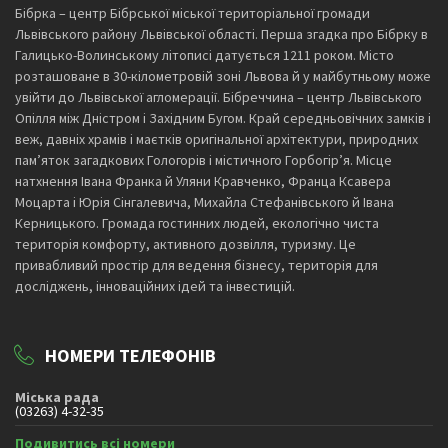
Бібрка – центр Бібрської міської територіальної громади
Львівського району Львівської області. Перша згадка про Бібрку в
Галицько-Волинському літописі датується 1211 роком. Місто
розташоване в 30-кілометровій зоні Львова й у майбутньому може
увійти до Львівської агломерації. Бібреччина – центр Львівського
Опілля між Дністром і Західним Бугом. Край середньовічних замків і
веж, давніх храмів і маєтків оригінальної архітектури, природних
пам’яток загадкових Гологорів і містичного Горбогір’я. Місце
натхнення Івана Франка й Уляни Кравченко, Франца Ксавера
Моцарта і Юрія Сінгалевича, Михайла Стефанівського й Івана
Керницького. Громада гостинних людей, екологічно чиста
територія комфорту, активного дозвілля, туризму. Це
привабливий простір для ведення бізнесу, територія для
досліджень, інноваційних ідей та інвестицій.
НОМЕРИ ТЕЛЕФОНІВ
Міська рада
(03263) 4-32-35
Подивитись всі номери