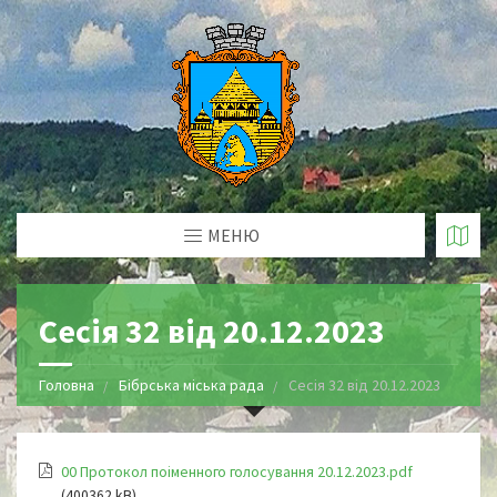
МЕНЮ
Сесія 32 від 20.12.2023
Головна
Бібрська міська рада
Сесія 32 від 20.12.2023
00 Протокол поіменного голосування 20.12.2023.pdf
(400362 kB)